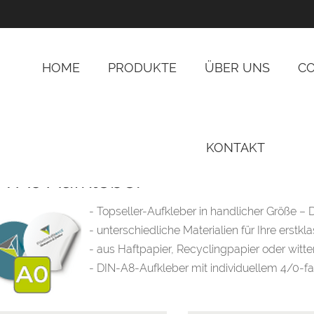
HOME
PRODUKTE
ÜBER UNS
C
KONTAKT
N A0 Aufkleber
- Topseller-Aufkleber in handlicher Größe – 
- unterschiedliche Materialien für Ihre erstkl
- aus Haftpapier, Recyclingpapier oder witt
- DIN-A8-Aufkleber mit individuellem 4/0-fa