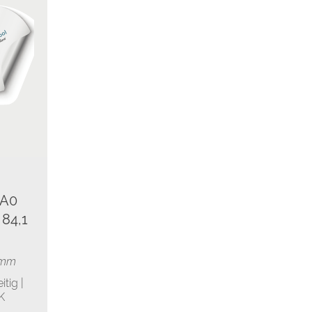
 A0
 84,1
1 mm
tig |
K