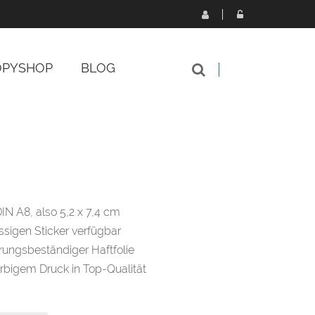
OPYSHOP
BLOG
2 Produkte
DIN A8, also 5,2 x 7,4 cm
assigen Sticker verfügbar
erungsbeständiger Haftfolie
rbigem Druck in Top-Qualität