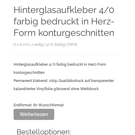
Hinterglasaufkleber 4/0
farbig bedruckt in Herz-
Form konturgeschnitten
0 x 0 cm | 1-seitig | 4/0-farbig CMYK
Hinterglasaufkleber 4/0 farbig bedruckt in Herz-Form
konturgeschnitten
Permanent klebend: 100µ Qualitätsdruck auf transparenter
kalandrierter Vinylfolie glänzend ohne Weißdruck
Endformat: Ihr Wunschformat
Datenformat: umlaufend 3 mm größer als das Endformat
Weiterlesen
- Max. Höhe an der kurzen Seite: 1,30m
Bestelloptionen: