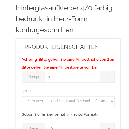
- Bitte legen Sie Ihre Druckdaten seitenrichtig an (PDF, CMYK,
Hinterglasaufkleber 4/0 farbig
300 dpi)
bedruckt in Herz-Form
Bitte beachten Sie:
konturgeschnitten
Für den Konturschnitt benötigen wir von Ihnen in der pdf-
Druckdatei eine vektorisierte Konturlinie. Bitte färben Sie diese
PRODUKTEIGENSCHAFTEN
Linie mit einer Volltonfarbe ein, die Sie cutkontur nennen und
welche aus 100 Prozent Magenta besteht.
Achtung:
Bitte geben Sie eine Mindesthöhe von 2 an
Bitte geben Sie eine Mindestbreite von 2 an
Menge
Menge
x
Sorte:
Geben Sie Ihr Endformat an (freies Format):
Breite
Breite
cm