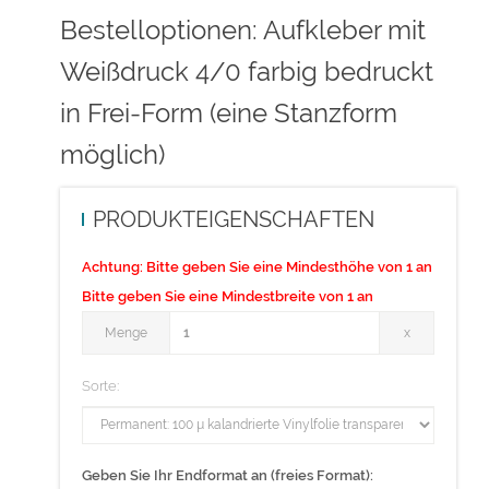
Datenformat: Bitte umlaufend 3mm größer als das Endformat.
Bestelloptionen: Aufkleber mit
Weißdruck 4/0 farbig bedruckt
Bitte beachten Sie:
in Frei-Form (eine Stanzform
Für den Konturschnitt benötigen wir von Ihnen in der pdf-
Druckdatei eine vektorisierte Konturlinie. Bitte färben Sie diese
möglich)
Linie mit einer Volltonfarbe ein, die Sie cutkontur nennen und
welche aus 100 Prozent Magenta besteht.
PRODUKTEIGENSCHAFTEN
Bitte legen Sie keine Weißfläche an. Das Erstellen der
Achtung:
Bitte geben Sie eine Mindesthöhe von 1 an
Weißfläche übernehmen wir für Sie als exklusiven Service.
Bitte geben Sie eine Mindestbreite von 1 an
Menge
Menge
x
Sorte:
Geben Sie Ihr Endformat an (freies Format):