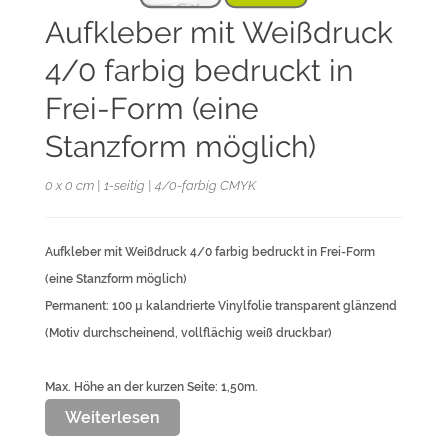
Aufkleber mit Weißdruck
4/0 farbig bedruckt in
Frei-Form (eine
Stanzform möglich)
0 x 0 cm | 1-seitig | 4/0-farbig CMYK
Aufkleber mit Weißdruck 4/0 farbig bedruckt in Frei-Form
(eine Stanzform möglich)
Permanent: 100 µ kalandrierte Vinylfolie transparent glänzend
(Motiv durchscheinend, vollflächig weiß druckbar)
Max. Höhe an der kurzen Seite: 1,50m.
Die Daten als pdf-Datei in CMYK mit 300 dpi anlegen.
Weiterlesen
Endformat: Ihr eigenes Wunschformat